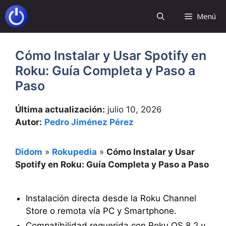
Saltar
Menú
al
contenido
Cómo Instalar y Usar Spotify en
Roku: Guía Completa y Paso a
Paso
Última actualización:
julio 10, 2026
Autor:
Pedro Jiménez Pérez
Didom
»
Rokupedia
»
Cómo Instalar y Usar
Spotify en Roku: Guía Completa y Paso a Paso
Instalación directa desde la Roku Channel
Store o remota vía PC y Smartphone.
Compatibilidad requerida con Roku OS 8.2 y