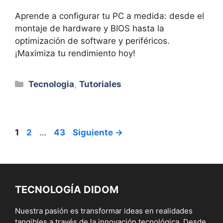
Aprende a configurar tu PC a medida: desde el
montaje de hardware y BIOS hasta la
optimización de software y periféricos.
¡Maximiza tu rendimiento hoy!
Categorías
Tecnologia
,
Tutoriales
Página
Página
Página
1
2
…
43
Siguiente
→
TECNOLOGÍA DIDOM
Nuestra pasión es transformar ideas en realidades
tangibles a través de la innovación tecnológica. Desde