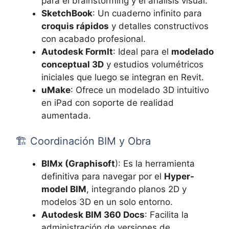
para el brainstorming y el análisis visual.
SketchBook
: Un cuaderno infinito para
croquis rápidos
y detalles constructivos
con acabado profesional.
Autodesk FormIt
: Ideal para el
modelado
conceptual 3D
y estudios volumétricos
iniciales que luego se integran en Revit.
uMake
: Ofrece un modelado 3D intuitivo
en iPad con soporte de realidad
aumentada.
🏗️ Coordinación BIM y Obra
BIMx (Graphisoft
): Es la herramienta
definitiva para navegar por el
Hyper-
model BIM
, integrando planos 2D y
modelos 3D en un solo entorno.
Autodesk BIM 360 Docs
: Facilita la
administración de versiones de