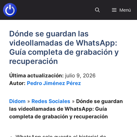
Saltar
Menú
al
contenido
Dónde se guardan las
videollamadas de WhatsApp:
Guía completa de grabación y
recuperación
Última actualización:
julio 9, 2026
Autor:
Pedro Jiménez Pérez
Didom
»
Redes Sociales
»
Dónde se guardan
las videollamadas de WhatsApp: Guía
completa de grabación y recuperación
WhatsApp solo guarda el historial de