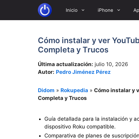
Saltar
Inicio
iPhone
Ap
al
contenido
Cómo instalar y ver YouTu
Completa y Trucos
Última actualización:
julio 10, 2026
Autor:
Pedro Jiménez Pérez
Didom
»
Rokupedia
»
Cómo instalar y 
Completa y Trucos
Guía detallada para la instalación y 
dispositivo Roku compatible.
Comparativa de planes de suscripci