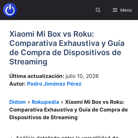
Saltar
Menú
al
contenido
Xiaomi Mi Box vs Roku:
Comparativa Exhaustiva y Guía
de Compra de Dispositivos de
Streaming
Última actualización:
julio 10, 2026
Autor:
Pedro Jiménez Pérez
Didom
»
Rokupedia
»
Xiaomi Mi Box vs Roku:
Comparativa Exhaustiva y Guía de Compra de
Dispositivos de Streaming
Análisis detallado entre la versatilidad de