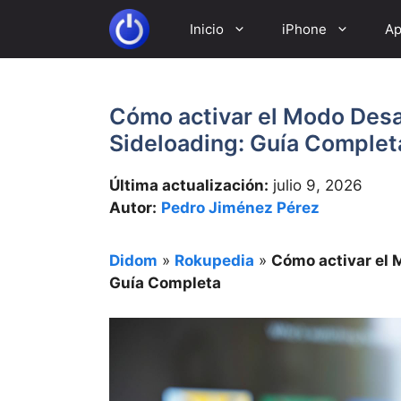
Saltar
Inicio
iPhone
Ap
al
contenido
Cómo activar el Modo Desa
Sideloading: Guía Complet
Última actualización:
julio 9, 2026
Autor:
Pedro Jiménez Pérez
Didom
»
Rokupedia
»
Cómo activar el 
Guía Completa