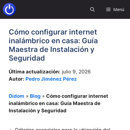
Saltar
Menú
al
contenido
Cómo configurar internet
inalámbrico en casa: Guía
Maestra de Instalación y
Seguridad
Última actualización:
julio 9, 2026
Autor:
Pedro Jiménez Pérez
Didom
»
Blog
»
Cómo configurar internet
inalámbrico en casa: Guía Maestra de
Instalación y Seguridad
Criterios esenciales para la ubicación del