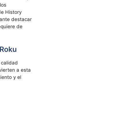
los
de History
tante destacar
equiere de
 Roku
 calidad
ierten a esta
ento y el