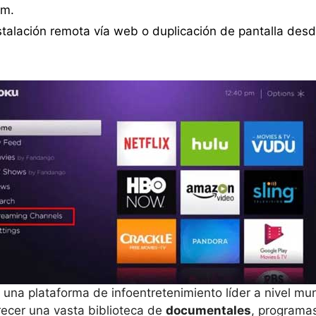
um.
stalación remota vía web o duplicación de pantalla desd
 una plataforma de infoentretenimiento líder a nivel mun
recer una vasta biblioteca de
documentales
, programas