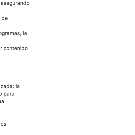
, asegurando
d de
ogramas, la
ir contenido
izada: la
ro para
na
los