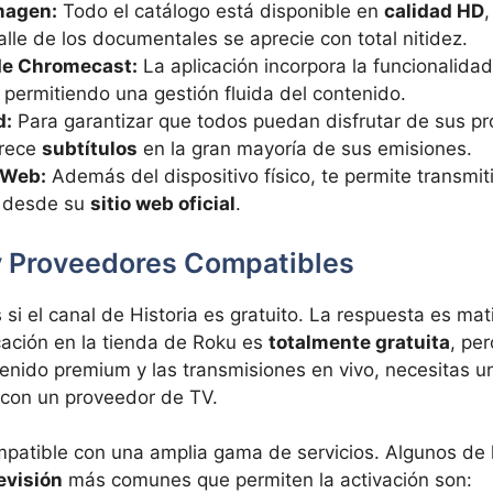
magen:
Todo el catálogo está disponible en
calidad HD
lle de los documentales se aprecie con total nitidez.
de Chromecast:
La aplicación incorpora la funcionalida
, permitiendo una gestión fluida del contenido.
d:
Para garantizar que todos puedan disfrutar de sus pr
frece
subtítulos
en la gran mayoría de sus emisiones.
 Web:
Además del dispositivo físico, te permite transmit
 desde su
sitio web oficial
.
y Proveedores Compatibles
i el canal de Historia es gratuito. La respuesta es mat
cación en la tienda de Roku es
totalmente gratuita
, pe
enido premium y las transmisiones en vivo, necesitas u
con un proveedor de TV.
mpatible con una amplia gama de servicios. Algunos de 
evisión
más comunes que permiten la activación son: