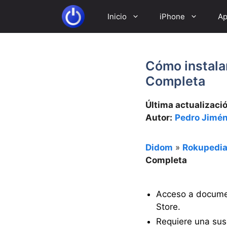
Saltar
Inicio
iPhone
Ap
al
contenido
Cómo instalar
Completa
Última actualizaci
Autor:
Pedro Jimén
Didom
»
Rokupedi
Completa
Acceso a documen
Store.
Requiere una sus