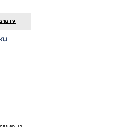
a tu TV
oku
ones en un