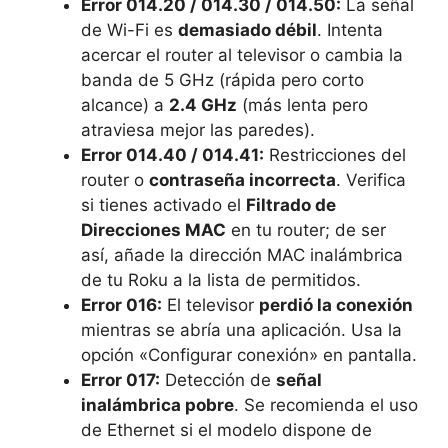
Error 014.20 / 014.30 / 014.50:
La señal
de Wi-Fi es
demasiado débil
. Intenta
acercar el router al televisor o cambia la
banda de 5 GHz (rápida pero corto
alcance) a
2.4 GHz
(más lenta pero
atraviesa mejor las paredes).
Error 014.40 / 014.41:
Restricciones del
router o
contraseña incorrecta
. Verifica
si tienes activado el
Filtrado de
Direcciones MAC
en tu router; de ser
así, añade la dirección MAC inalámbrica
de tu Roku a la lista de permitidos.
Error 016:
El televisor
perdió la conexión
mientras se abría una aplicación. Usa la
opción «Configurar conexión» en pantalla.
Error 017:
Detección de
señal
inalámbrica pobre
. Se recomienda el uso
de Ethernet si el modelo dispone de