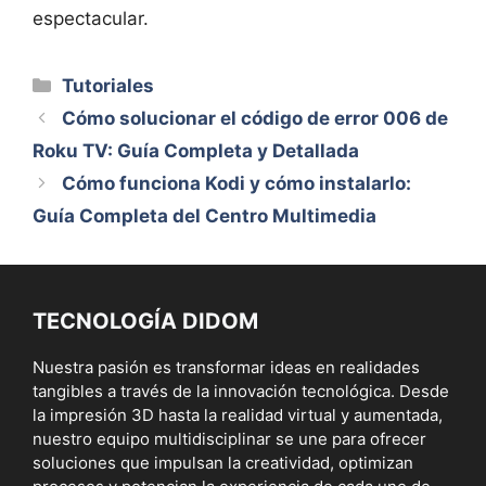
espectacular.
Categorías
Tutoriales
Cómo solucionar el código de error 006 de
Roku TV: Guía Completa y Detallada
Cómo funciona Kodi y cómo instalarlo:
Guía Completa del Centro Multimedia
TECNOLOGÍA DIDOM
Nuestra pasión es transformar ideas en realidades
tangibles a través de la innovación tecnológica. Desde
la impresión 3D hasta la realidad virtual y aumentada,
nuestro equipo multidisciplinar se une para ofrecer
soluciones que impulsan la creatividad, optimizan