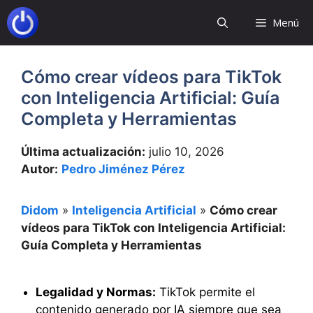
Saltar
Menú
al
contenido
Cómo crear vídeos para TikTok
con Inteligencia Artificial: Guía
Completa y Herramientas
Última actualización:
julio 10, 2026
Autor:
Pedro Jiménez Pérez
Didom
»
Inteligencia Artificial
»
Cómo crear
vídeos para TikTok con Inteligencia Artificial:
Guía Completa y Herramientas
Legalidad y Normas:
TikTok permite el
contenido generado por IA siempre que sea