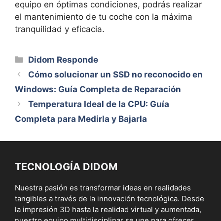
equipo en óptimas condiciones, podrás realizar
el mantenimiento de tu coche con la máxima
tranquilidad y eficacia.
Categorías
Didom Responde
Cómo solucionar un SSD no reconocido en
Windows: Guía Completa de Reparación
Temperatura Ideal de la CPU: Guía
Completa para Medirla y Bajarla
TECNOLOGÍA DIDOM
Nuestra pasión es transformar ideas en realidades
tangibles a través de la innovación tecnológica. Desde
la impresión 3D hasta la realidad virtual y aumentada,
nuestro equipo multidisciplinar se une para ofrecer