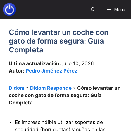
Saltar
Menú
al
contenido
Cómo levantar un coche con
gato de forma segura: Guía
Completa
Última actualización:
julio 10, 2026
Autor:
Pedro Jiménez Pérez
Didom
»
Didom Responde
»
Cómo levantar un
coche con gato de forma segura: Guía
Completa
Es imprescindible utilizar soportes de
seguridad (borriquetas) y cuñas en las