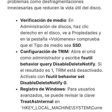
problemas como desfragmentaciones
innecesarias que reducen la vida útil del disco.
Verificación de medio
: En
Administración de discos, haz clic
derecho en el disco, ve a Propiedades y
en la pestaña «Volúmenes» comprueba
que el Tipo de medio sea
SSD
.
Configuración de TRIM
: Abre el cmd
como administrador y escribe
fsutil
behavior query DisableDeleteNotify
. Si
el resultado es 1, TRIM está desactivado.
Actívalo con
fsutil behavior set
DisableDeleteNotify 0
.
Registro de Windows
: Para usuarios
avanzados, se puede revisar la clave
TreatAsInternal
en
`HKEY_LOCAL_MACHINE\SYSTEM\Curre