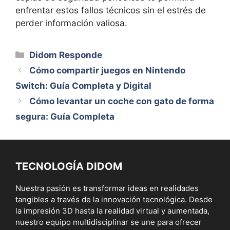
enfrentar estos fallos técnicos sin el estrés de
perder información valiosa.
Categorías
Didom Responde
Cómo compartir juegos en Nintendo
Switch: Guía Completa y Digital
Cómo levantar un coche con gato de forma
segura: Guía Completa
TECNOLOGÍA DIDOM
Nuestra pasión es transformar ideas en realidades
tangibles a través de la innovación tecnológica. Desde
la impresión 3D hasta la realidad virtual y aumentada,
nuestro equipo multidisciplinar se une para ofrecer