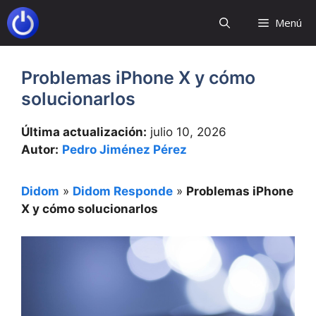
Saltar
Menú
al
contenido
Problemas iPhone X y cómo
solucionarlos
Última actualización:
julio 10, 2026
Autor:
Pedro Jiménez Pérez
Didom
»
Didom Responde
»
Problemas iPhone
X y cómo solucionarlos