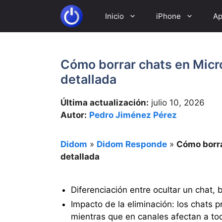
Saltar
Inicio
iPhone
Ap
al
contenido
Cómo borrar chats en Micr
detallada
Última actualización:
julio 10, 2026
Autor:
Pedro Jiménez Pérez
Didom
»
Didom Responde
»
Cómo borra
detallada
Diferenciación entre ocultar un chat, 
Impacto de la eliminación: los chats pr
mientras que en canales afectan a tod