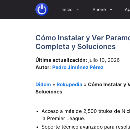
Saltar
Inicio
iPhone
Ap
al
contenido
Cómo Instalar y Ver Paramo
Completa y Soluciones
Última actualización:
julio 10, 2026
Autor:
Pedro Jiménez Pérez
Didom
»
Rokupedia
»
Cómo Instalar y 
Soluciones
Acceso a más de 2,500 títulos de Ni
la Premier League.
Soporte técnico avanzado para resolu