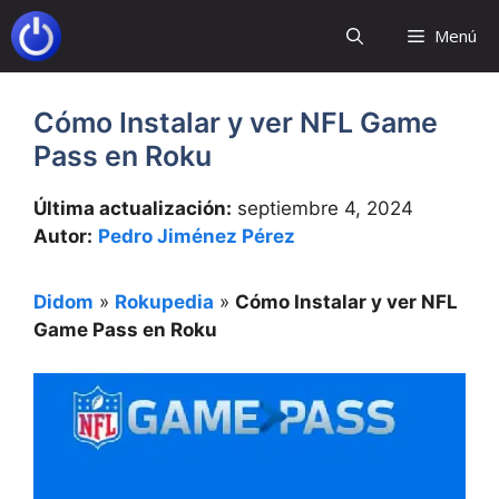
Saltar
Menú
al
contenido
Cómo Instalar y ver NFL Game
Pass en Roku
Última actualización:
septiembre 4, 2024
Autor:
Pedro Jiménez Pérez
Didom
»
Rokupedia
»
Cómo Instalar y ver NFL
Game Pass en Roku