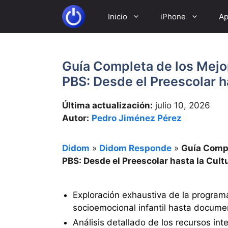
Saltar
Inicio
iPhone
Ap
al
contenido
Guía Completa de los Mejo
PBS: Desde el Preescolar h
Última actualización:
julio 10, 2026
Autor:
Pedro Jiménez Pérez
Didom
»
Didom Responde
»
Guía Compl
PBS: Desde el Preescolar hasta la Cult
Exploración exhaustiva de la program
socioemocional infantil hasta document
Análisis detallado de los recursos in