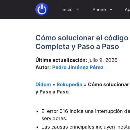
Saltar
Inicio
iPhone
Ap
al
contenido
Cómo solucionar el código 
Completa y Paso a Paso
Última actualización:
julio 9, 2026
Autor:
Pedro Jiménez Pérez
Didom
»
Rokupedia
»
Cómo solucionar 
y Paso a Paso
El error 016 indica una interrupción d
servidores.
Las causas principales incluyen inestab