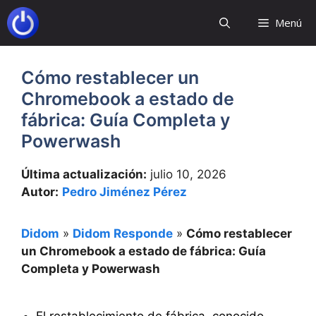
Saltar
Menú
al
contenido
Cómo restablecer un
Chromebook a estado de
fábrica: Guía Completa y
Powerwash
Última actualización:
julio 10, 2026
Autor:
Pedro Jiménez Pérez
Didom
»
Didom Responde
»
Cómo restablecer
un Chromebook a estado de fábrica: Guía
Completa y Powerwash
El restablecimiento de fábrica, conocido