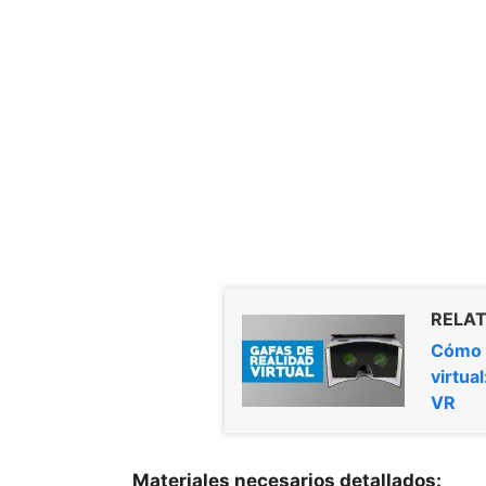
RELAT
Cómo f
virtua
VR
Materiales necesarios detallados: