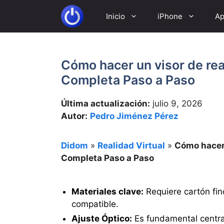
Saltar
Inicio
iPhone
Ap
al
contenido
Cómo hacer un visor de real
Completa Paso a Paso
Última actualización:
julio 9, 2026
Autor:
Pedro Jiménez Pérez
Didom
»
Realidad Virtual
»
Cómo hacer 
Completa Paso a Paso
Materiales clave:
Requiere cartón fin
compatible.
Ajuste Óptico:
Es fundamental centrar 