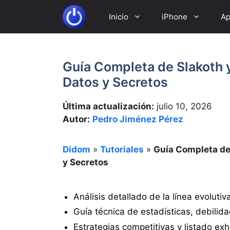
Saltar
Inicio
iPhone
Ap
al
contenido
Guía Completa de Slakoth y
Datos y Secretos
Última actualización:
julio 10, 2026
Autor:
Pedro Jiménez Pérez
Didom
»
Tutoriales
»
Guía Completa de 
y Secretos
Análisis detallado de la línea evoluti
Guía técnica de estadísticas, debilid
Estrategias competitivas y listado ex