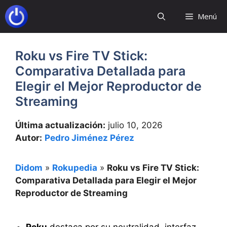
Saltar
Menú
al
contenido
Roku vs Fire TV Stick:
Comparativa Detallada para
Elegir el Mejor Reproductor de
Streaming
Última actualización:
julio 10, 2026
Autor:
Pedro Jiménez Pérez
Didom
»
Rokupedia
»
Roku vs Fire TV Stick:
Comparativa Detallada para Elegir el Mejor
Reproductor de Streaming
Roku
destaca por su neutralidad, interfaz