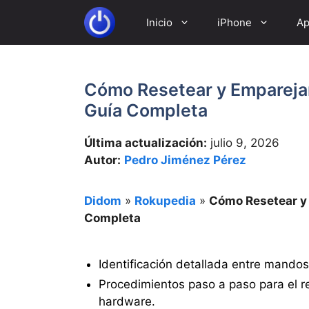
Saltar
Inicio
iPhone
Ap
al
contenido
Cómo Resetear y Emparejar
Guía Completa
Última actualización:
julio 9, 2026
Autor:
Pedro Jiménez Pérez
Didom
»
Rokupedia
»
Cómo Resetear y 
Completa
Identificación detallada entre mandos
Procedimientos paso a paso para el re
hardware.