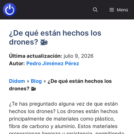
Saltar
Menú
al
contenido
¿De qué están hechos los
drones? 🚁
Última actualización:
julio 9, 2026
Autor:
Pedro Jiménez Pérez
Didom
»
Blog
»
¿De qué están hechos los
drones? 🚁
¿Te has preguntado alguna vez de que están
hechos los drones? Los drones están hechos
principalmente de materiales como plástico,
fibra de carbono y aluminio. Estos materiales
proporcionan ligereza y resistencia, permitiendo