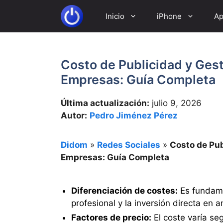
Saltar
Inicio
iPhone
Ap
al
contenido
Costo de Publicidad y Gest
Empresas: Guía Completa
Última actualización:
julio 9, 2026
Autor:
Pedro Jiménez Pérez
Didom
»
Redes Sociales
»
Costo de Pub
Empresas: Guía Completa
Diferenciación de costes:
Es fundamen
profesional y la inversión directa en 
Factores de precio:
El coste varía se