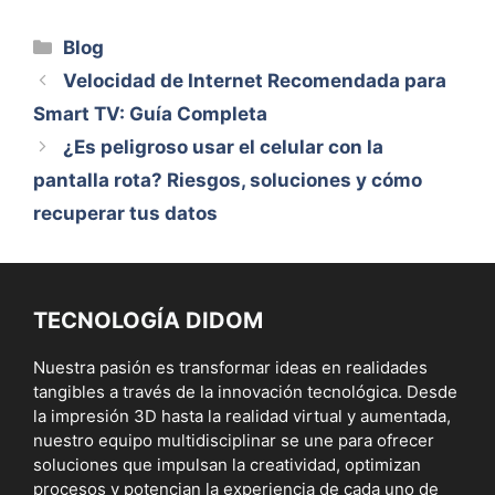
Categorías
Blog
Velocidad de Internet Recomendada para
Smart TV: Guía Completa
¿Es peligroso usar el celular con la
pantalla rota? Riesgos, soluciones y cómo
recuperar tus datos
TECNOLOGÍA DIDOM
Nuestra pasión es transformar ideas en realidades
tangibles a través de la innovación tecnológica. Desde
la impresión 3D hasta la realidad virtual y aumentada,
nuestro equipo multidisciplinar se une para ofrecer
soluciones que impulsan la creatividad, optimizan
procesos y potencian la experiencia de cada uno de