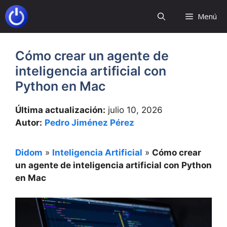
Saltar
Menú
al
contenido
Cómo crear un agente de
inteligencia artificial con
Python en Mac
Última actualización:
julio 10, 2026
Autor:
Pedro Jiménez Pérez
Didom
»
Inteligencia Artificial
»
Cómo crear
un agente de inteligencia artificial con Python
en Mac