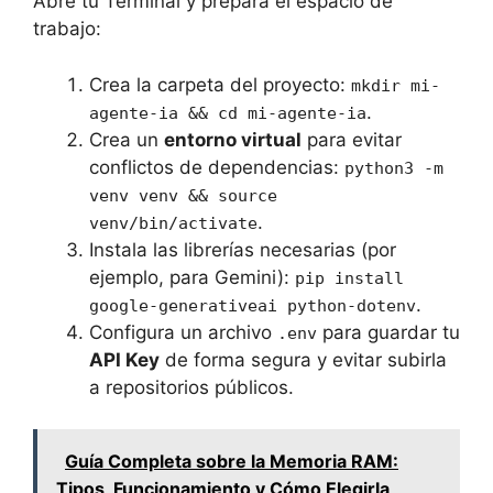
Abre tu Terminal y prepara el espacio de
trabajo:
Crea la carpeta del proyecto:
mkdir mi-
.
agente-ia && cd mi-agente-ia
Crea un
entorno virtual
para evitar
conflictos de dependencias:
python3 -m
venv venv && source
.
venv/bin/activate
Instala las librerías necesarias (por
ejemplo, para Gemini):
pip install
.
google-generativeai python-dotenv
Configura un archivo
para guardar tu
.env
API Key
de forma segura y evitar subirla
a repositorios públicos.
Guía Completa sobre la Memoria RAM:
Tipos, Funcionamiento y Cómo Elegirla